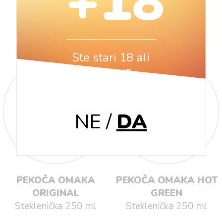
+18
GOSTINSTVO
ASORTIMA
Ste stari 18 ali
več let?
NE
/
DA
PEKOČA OMAKA
PEKOČA OMAKA HOT
ORIGINAL
GREEN
Steklenička 250 ml
Steklenička 250 ml