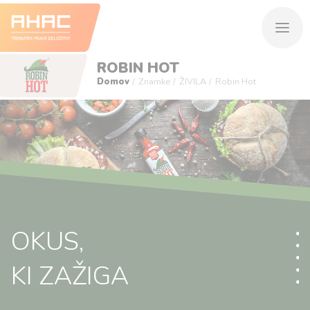
ROBIN HOT
Domov
Znamke
ŽIVILA
Robin Hot
OKUS,
KI ZAŽIGA