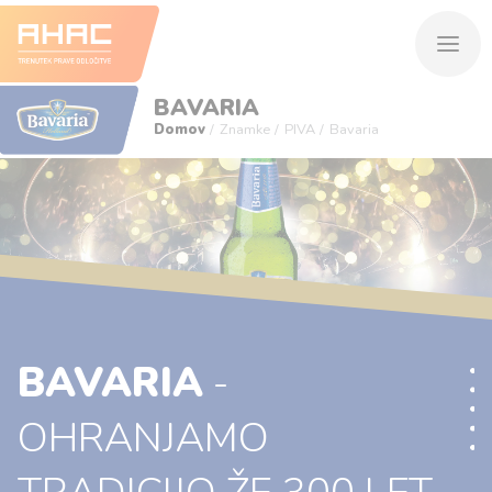
BAVARIA
Domov
Znamke
PIVA
Bavaria
BAVARIA
-
OHRANJAMO