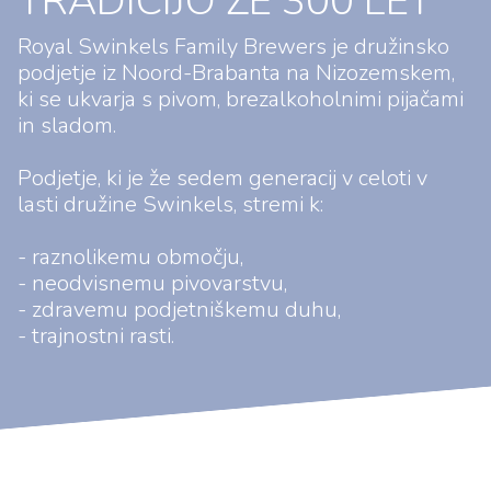
TRADICIJO ŽE 300 LET
Royal Swinkels Family Brewers je družinsko
podjetje iz Noord-Brabanta na Nizozemskem,
ki se ukvarja s pivom, brezalkoholnimi pijačami
in sladom.
Podjetje, ki je že sedem generacij v celoti v
lasti družine Swinkels, stremi k:
- raznolikemu območju,
- neodvisnemu pivovarstvu,
- zdravemu podjetniškemu duhu,
- trajnostni rasti.