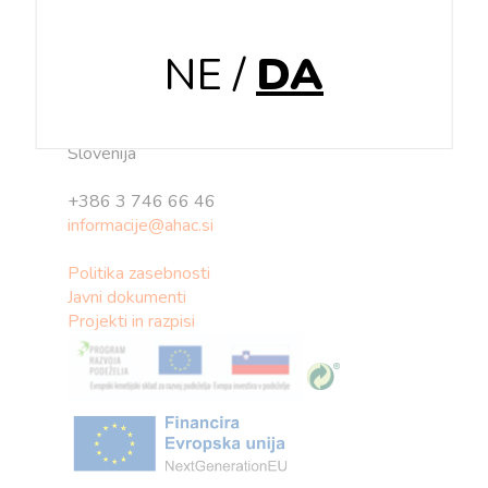
NE
/
DA
AHAC d.o.o.
Cesta Kozjanskega odreda 21
3230 Šentjur
Slovenija
+386 3 746 66 46
informacije@ahac.si
Politika zasebnosti
Javni dokumenti
Projekti in razpisi