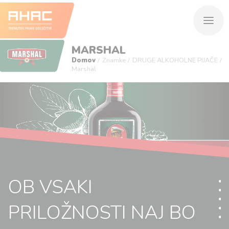
MARSHAL
Domov
Znamke
DRUGE ALKOHOLNE PIJAČE
Marshal
OB VSAKI
PRILOŽNOSTI NAJ BO