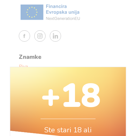
Znamke
Piva
Druge alkoholne pijače
+18
Brezalkoholne pijače
Živila
Neživila
Tehnika
Dejavnosti
Ste stari 18 ali
Gostinstvo