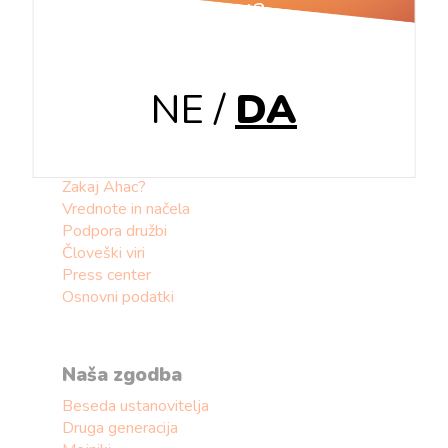
več let?
Trgovina
Proizvodnja
Tehnika
NE
/
DA
O nas
Kdo smo?
Zakaj Ahac?
Vrednote in načela
Podpora družbi
Človeški viri
Press center
Osnovni podatki
Naša zgodba
Beseda ustanovitelja
Druga generacija