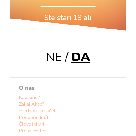
Neživila
Tehnika
Ste stari 18 ali
več let?
Dejavnosti
Gostinstvo
Trgovina
NE
/
DA
Proizvodnja
Tehnika
O nas
Kdo smo?
Zakaj Ahac?
Vrednote in načela
Podpora družbi
Človeški viri
Press center