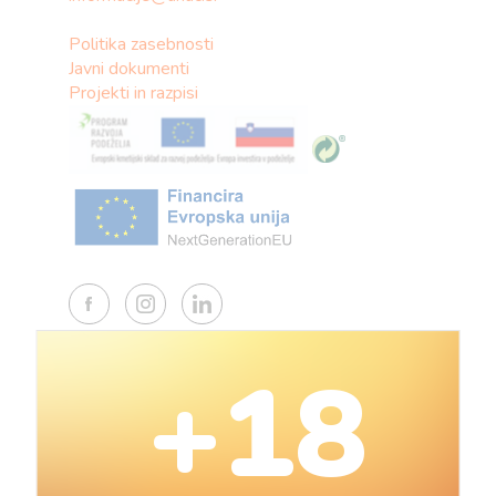
Politika zasebnosti
Javni dokumenti
Projekti in razpisi
+18
Znamke
Piva
Druge alkoholne pijače
Brezalkoholne pijače
Živila