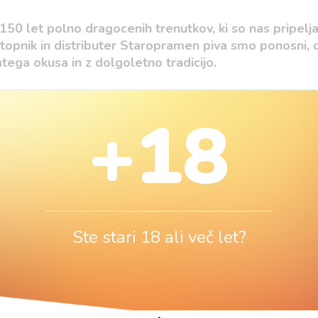
50 let polno dragocenih trenutkov, ki so nas pripelj
topnik in distributer Staropramen piva smo ponosni,
ega okusa in z dolgoletno tradicijo.
 Staropramen predstavlja tako simbol praške pivovarske 
+18
ja; življenja, v katerem najdemo pravo ravnotežja med 
redstavlja svojo obletnico skozi slogan “Vsak trenutek 
noto. Vse dokler se bomo trudili, da bo vsak trenutek št
 kot v življenju - bomo vedno lahko dosegli popolno r
ja Staropramna, bomo organizirali nagradno igro, kjer b
mi partnerji bomo odpeljali tudi v Prago na praznovanj
Ste stari 18 ali več let?
12.9.2019 organiziran koncert Nile Rogers & Chic.
 označen na izdelku, katerega etiketa bo skozi celo leto
bljenih ur na svetu.