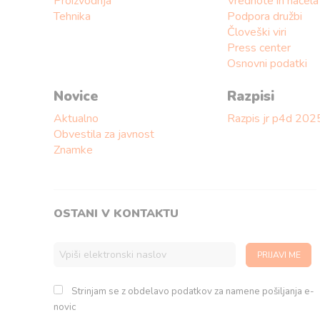
Proizvodnja
Vrednote in načela
Tehnika
Podpora družbi
Človeški viri
Press center
Osnovni podatki
Novice
Razpisi
Aktualno
Razpis jr p4d 202
Obvestila za javnost
Znamke
OSTANI V KONTAKTU
Strinjam se z obdelavo podatkov za namene pošiljanja e-
novic