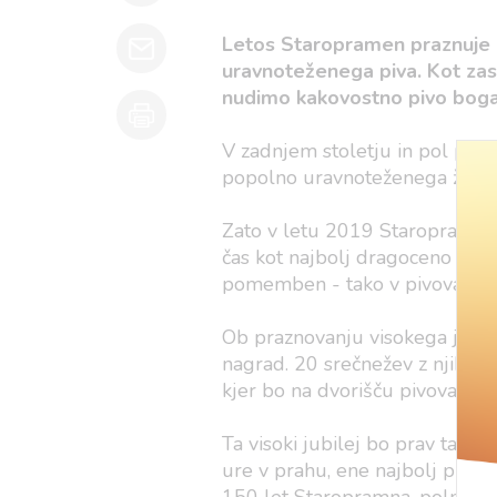
Letos Staropramen praznuje 1
uravnoteženega piva. Kot zas
nudimo kakovostno pivo bogat
V zadnjem stoletju in pol pivo
popolno uravnoteženega življen
Zato v letu 2019 Staropramen p
čas kot najbolj dragoceno vred
pomemben - tako v pivovarstvu
Ob praznovanju visokega jubile
nagrad. 20 srečnežev z njihovi
kjer bo na dvorišču pivovarne 
Ta visoki jubilej bo prav tako
ure v prahu, ene najbolj prilju