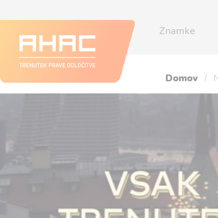
Znamke
Domov
N