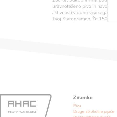
150 let Staropramna, polnih iz
uravnoteženo pivo in navdih 
aktivnosti v duhu visokega jubil
Tvoj Staropramen. Že 150 let u
Znamke
Piva
Druge alkoholne pijače