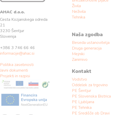
Brezalkoholne pijače
Živila
Neživila
AHAC d.o.o.
Tehnika
Cesta Kozjanskega odreda
21
3230 Šentjur
Naša zgodba
Slovenija
Beseda ustanovitelja
+386 3 746 66 46
Druga generacija
informacije@ahac.si
Mejniki
Zanimivo
Politika zasebnosti
Javni dokumenti
Kontakt
Projekti in razpisi
Vodstvo
Oddelek za trgovino
PE Šentjur
PE Slovenska Bistrica
PE Ljubljana
PE Tehnika
PE Središče ob Dravi