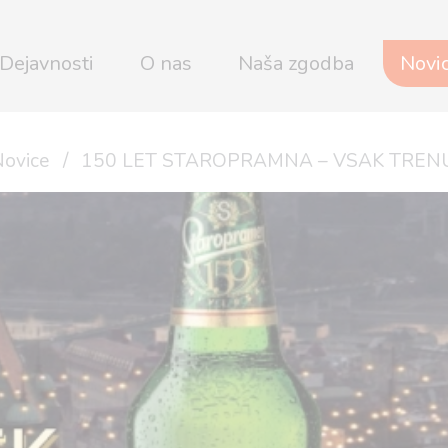
Dejavnosti
O nas
Naša zgodba
Novi
ovice
150 LET STAROPRAMNA – VSAK TRENU