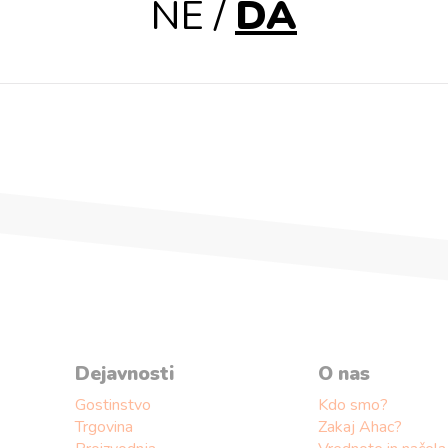
kušenj in neprecenljivega znanja vrhunskih mojstrov, j
NE
/
DA
za mnoge druge pomembne trenutke v prihodnosti. Skoz
eja, 150. let.
stvarja tvoje trenutke še bolj posebne.
Dejavnosti
O nas
Gostinstvo
Kdo smo?
Trgovina
Zakaj Ahac?