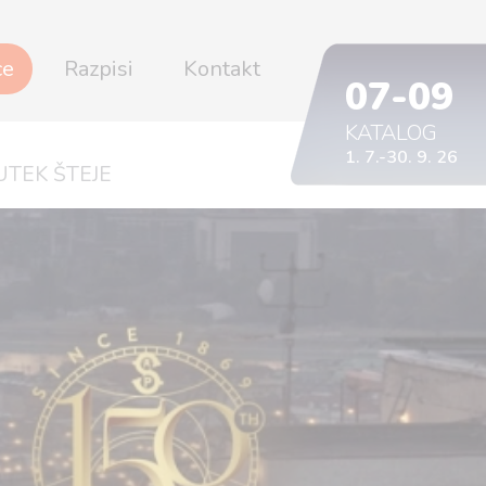
ce
Razpisi
Kontakt
07-09
KATALOG
1. 7.-30. 9. 26
TEK ŠTEJE