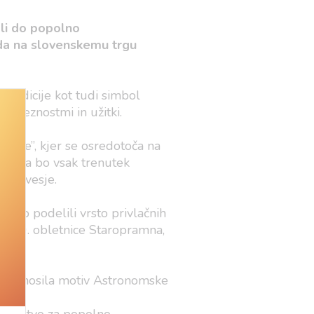
ali do popolno
 da na slovenskemu trgu
tradicije kot tudi simbol
obveznostmi in užitki.
šteje”, kjer se osredotoča na
el, da bo vsak trenutek
avnovesje.
omo podelili vrsto privlačnih
e 150. obletnice Staropramna,
 2019 nosila motiv Astronomske