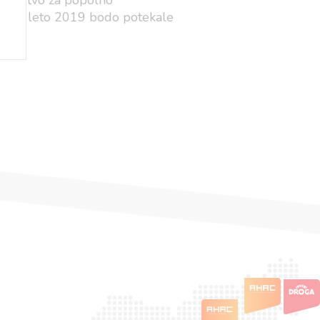
e jamstvo za popolno
i vse leto 2019 bodo potekale